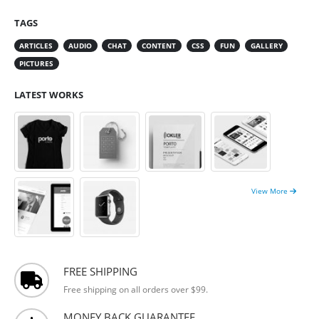
TAGS
ARTICLES
AUDIO
CHAT
CONTENT
CSS
FUN
GALLERY
PICTURES
LATEST WORKS
View More
FREE SHIPPING
Free shipping on all orders over $99.
MONEY BACK GUARANTEE