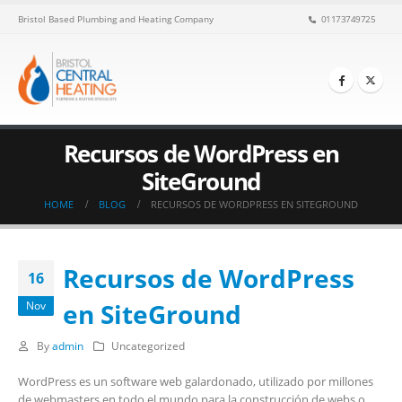
Bristol Based Plumbing and Heating Company
01173749725
Recursos de WordPress en
SiteGround
HOME
BLOG
RECURSOS DE WORDPRESS EN SITEGROUND
Recursos de WordPress
16
en SiteGround
Nov
By
admin
Uncategorized
WordPress es un software web galardonado, utilizado por millones
de webmasters en todo el mundo para la construcción de webs o