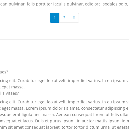
n pulvinar, felis porttitor iaculis pulvinar, odio orci sodales odio, 
1
2
taes?
ng elit. Curabitur eget leo at velit imperdiet varius. In eu ipsum vi
t eget massa.
lis vitaes?
ng elit. Curabitur eget leo at velit imperdiet varius. In eu ipsum vi
eget massa. Lorem ipsum dolor sit amet, consectetur adipiscing elit.
ntesque erat ligula nec massa. Aenean consequat lorem ut felis ull
onsequat et lacus. Duis et purus ipsum. In auctor mattis ipsum id mo
m sit amet consequat laoreet, tortor tortor dictum urna, ut egesta