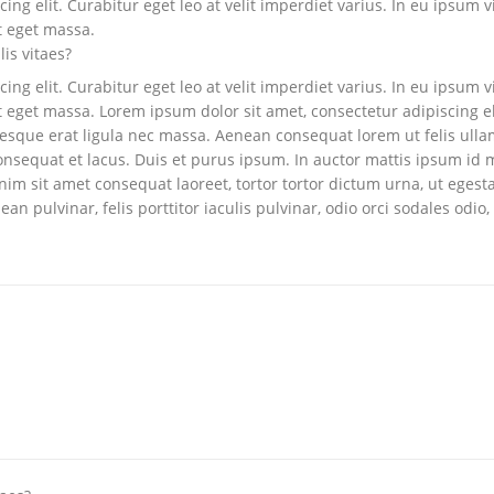
ng elit. Curabitur eget leo at velit imperdiet varius. In eu ipsum vi
t eget massa.
lis vitaes?
ng elit. Curabitur eget leo at velit imperdiet varius. In eu ipsum vi
eget massa. Lorem ipsum dolor sit amet, consectetur adipiscing elit.
ntesque erat ligula nec massa. Aenean consequat lorem ut felis ull
onsequat et lacus. Duis et purus ipsum. In auctor mattis ipsum id mo
m sit amet consequat laoreet, tortor tortor dictum urna, ut egesta
n pulvinar, felis porttitor iaculis pulvinar, odio orci sodales odio, 