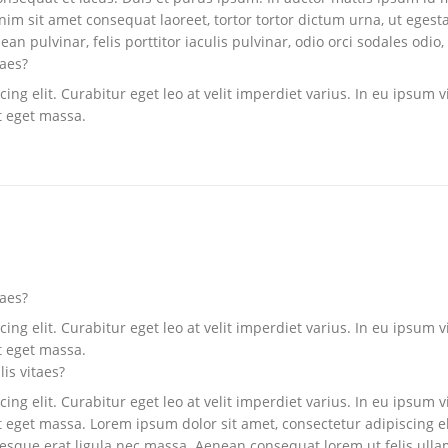
m sit amet consequat laoreet, tortor tortor dictum urna, ut egesta
n pulvinar, felis porttitor iaculis pulvinar, odio orci sodales odio, 
taes?
ng elit. Curabitur eget leo at velit imperdiet varius. In eu ipsum vi
t eget massa.
taes?
ng elit. Curabitur eget leo at velit imperdiet varius. In eu ipsum vi
t eget massa.
lis vitaes?
ng elit. Curabitur eget leo at velit imperdiet varius. In eu ipsum vi
eget massa. Lorem ipsum dolor sit amet, consectetur adipiscing elit.
ntesque erat ligula nec massa. Aenean consequat lorem ut felis ull