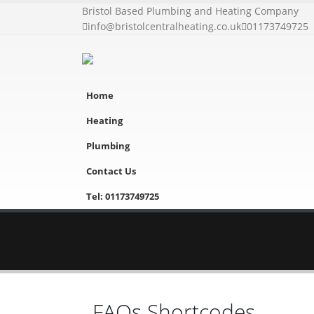
Bristol Based Plumbing and Heating Company
info@bristolcentralheating.co.uk
01173749725
Home
Heating
Plumbing
Contact Us
Tel: 01173749725
FAQs Shortcodes